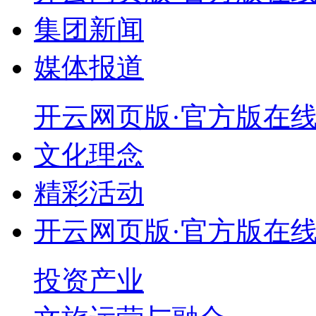
集团新闻
媒体报道
开云网页版·官方版在
文化理念
精彩活动
开云网页版·官方版在线
投资产业