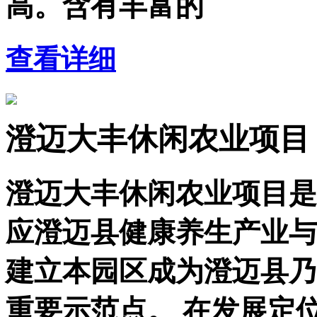
高。含有丰富的
查看详细
澄迈大丰休闲农业项目
澄迈大丰休闲农业项目是
应澄迈县健康养生产业与
建立本园区成为澄迈县乃
重要示范点。 在发展定