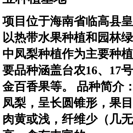
项目位于海南省临高县皇
以热带水果种植和园林绿
中凤梨种植作为主要种植
要品种涵盖台农16、1
金百香果等。 品种简介：
凤梨，呈长圆锥形，果目
肉黄或浅，纤维少（几无