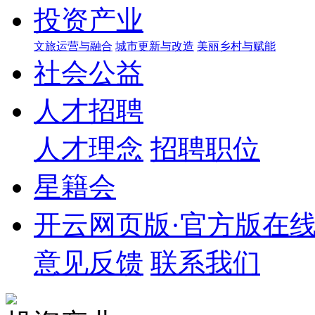
投资产业
文旅运营与融合
城市更新与改造
美丽乡村与赋能
社会公益
人才招聘
人才理念
招聘职位
星籍会
开云网页版·官方版在线
意见反馈
联系我们