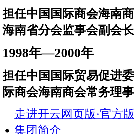
担任中国国际商会海南商
海南省分会监事会副会长
1998年—2000年
担任中国国际贸易促进委
际商会海南商会常务理事
走进开云网页版·官方
集团简介