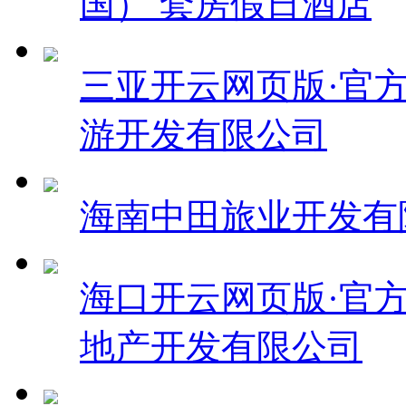
国） 套房假日酒店
三亚开云网页版·官方
游开发有限公司
海南中田旅业开发有
海口开云网页版·官方
地产开发有限公司