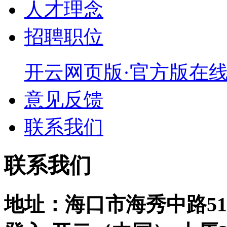
人才理念
招聘职位
开云网页版·官方版在线
意见反馈
联系我们
联系我们
地址：海口市海秀中路51