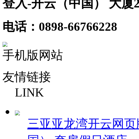
登入-开云（中国） 大厦2
电话：0898-66766228
手机版网站
友情链接
LINK
三亚亚龙湾开云网页