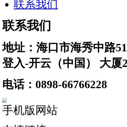
联系我们
联系我们
地址：海口市海秀中路51
登入-开云（中国） 大厦2
电话：0898-66766228
手机版网站