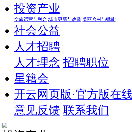
投资产业
文旅运营与融合
城市更新与改造
美丽乡村与赋能
社会公益
人才招聘
人才理念
招聘职位
星籍会
开云网页版·官方版在线
意见反馈
联系我们