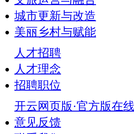
城市更新与改造
美丽乡村与赋能
人才招聘
人才理念
招聘职位
开云网页版·官方版在线
意见反馈