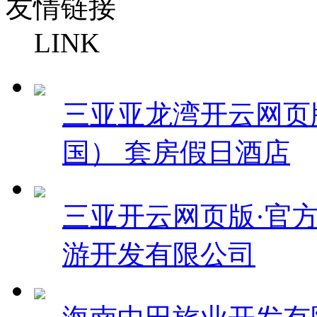
友情链接
LINK
三亚亚龙湾开云网页
国） 套房假日酒店
三亚开云网页版·官方
游开发有限公司