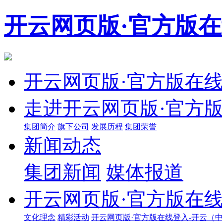
开云网页版·官方版
开云网页版·官方版在
走进开云网页版·官方
集团简介
旗下公司
发展历程
集团荣誉
新闻动态
集团新闻
媒体报道
开云网页版·官方版在
文化理念
精彩活动
开云网页版·官方版在线登入-开云（中